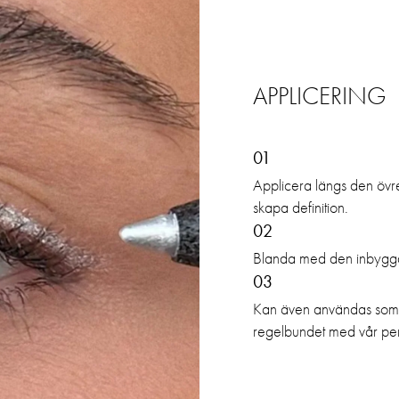
APPLICERING
01
Applicera längs den övre 
skapa definition.
02
Blanda med den inbyggd
03
Kan även användas som ö
regelbundet med vår penn