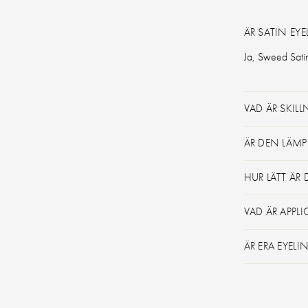
ÄR SATIN EY
Ja, Sweed Satin 
VAD ÄR SKIL
ÄR DEN LÄM
HUR LÄTT ÄR
VAD ÄR APPL
ÄR ERA EYEL