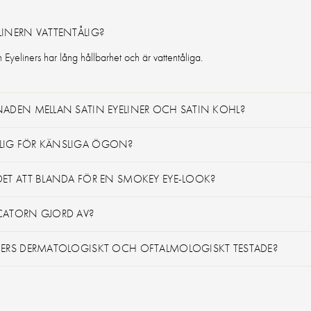
ELINERN VATTENTÅLIG?
Eyeliners har lång hållbarhet och är vattentåliga.
LNADEN MELLAN SATIN EYELINER OCH SATIN KOHL?
PLIG FÖR KÄNSLIGA ÖGON?
 DET ATT BLANDA FÖR EN SMOKEY EYE-LOOK?
ICATORN GJORD AV?
INERS DERMATOLOGISKT OCH OFTALMOLOGISKT TESTADE?