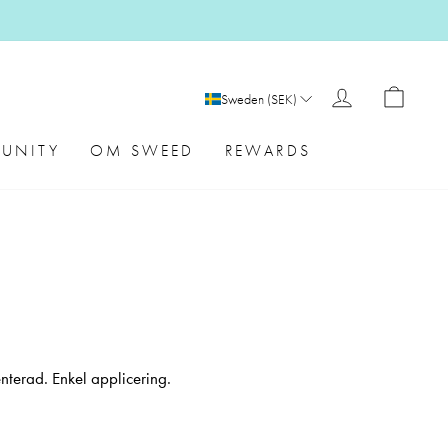
LOGGA I
VAR
Sweden (SEK)
UNITY
OM SWEED
REWARDS
erad. Enkel applicering.