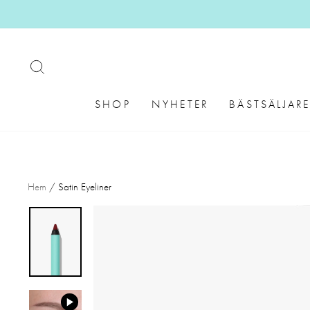
Gå vidare
SÖK
SHOP
NYHETER
BÄSTSÄLJAR
Hem
/
Satin Eyeliner