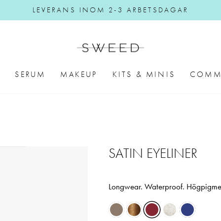
LEVERANS INOM 2-3 ARBETSDAGAR
Pause slideshow
E
SERUM
MAKEUP
KITS & MINIS
COMM
SATIN EYELINER
Longwear. Waterproof. Högpigment