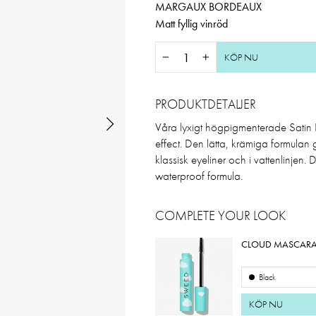
MARGAUX BORDEAUX
Matt fyllig vinröd
KÖP NU
−
+
PRODUKTDETALJER
Våra lyxigt högpigmenterade Satin Eye
effect. Den lätta, krämiga formula
klassisk eyeliner och i vattenlinjen
waterproof formula.
COMPLETE YOUR LOOK
CLOUD MASCAR
Black
KÖP NU