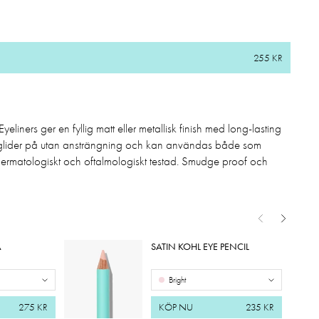
255 KR
liners ger en fyllig matt eller metallisk finish med long-lasting
n glider på utan ansträngning och kan användas både som
. Dermatologiskt och oftalmologiskt testad. Smudge proof
och
A
SATIN KOHL EYE PENCIL
Bright
275 KR
KÖP NU
235 KR